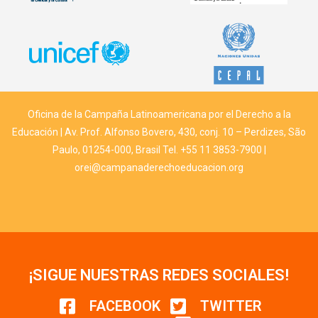
Oficina de la Campaña Latinoamericana por el Derecho a la
Educación | Av. Prof. Alfonso Bovero, 430, conj. 10 – Perdizes, São
Paulo, 01254-000, Brasil Tel. +55 11 3853-7900 |
orei@campanaderechoeducacion.org
¡SIGUE NUESTRAS REDES SOCIALES!
FACEBOOK
TWITTER