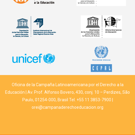
Oficina de la Campaña Latinoamericana por el Derecho a la
Educación | Av. Prof. Alfonso Bovero, 430, conj. 10 – Perdizes, São
Paulo, 01254-000, Brasil Tel. +55 11 3853-7900 |
orei@campanaderechoeducacion.org