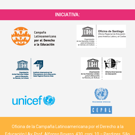
INICIATIVA:
Oficina de la Campaña Latinoamericana por el Derecho a la
Educación | Av. Prof. Alfonso Bovero, 430, conj. 10 – Perdizes, São