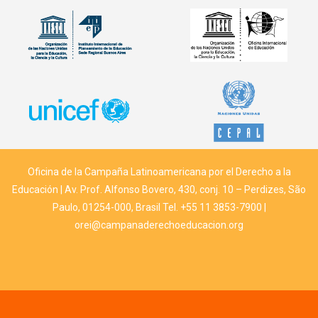
Oficina de la Campaña Latinoamericana por el Derecho a la
Educación | Av. Prof. Alfonso Bovero, 430, conj. 10 – Perdizes, São
Paulo, 01254-000, Brasil Tel. +55 11 3853-7900 |
orei@campanaderechoeducacion.org