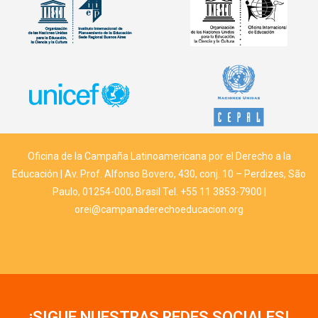
Oficina de la Campaña Latinoamericana por el Derecho a la
Educación | Av. Prof. Alfonso Bovero, 430, conj. 10 – Perdizes, São
Paulo, 01254-000, Brasil Tel. +55 11 3853-7900 |
orei@campanaderechoeducacion.org
¡SIGUE NUESTRAS REDES SOCIALES!