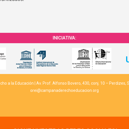
INICIATIVA:
o a la Educación | Av. Prof. Alfonso Bovero, 430, conj. 10 – Perdizes, 
orei@campanaderechoeducacion.org