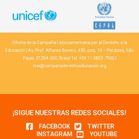
Oficina de la Campaña Latinoamericana por el Derecho a la
Educación | Av. Prof. Alfonso Bovero, 430, conj. 10 – Perdizes, São
Paulo, 01254-000, Brasil Tel. +55 11 3853-7900 |
orei@campanaderechoeducacion.org
¡SIGUE NUESTRAS REDES SOCIALES!
FACEBOOK
TWITTER
INSTAGRAM
YOUTUBE