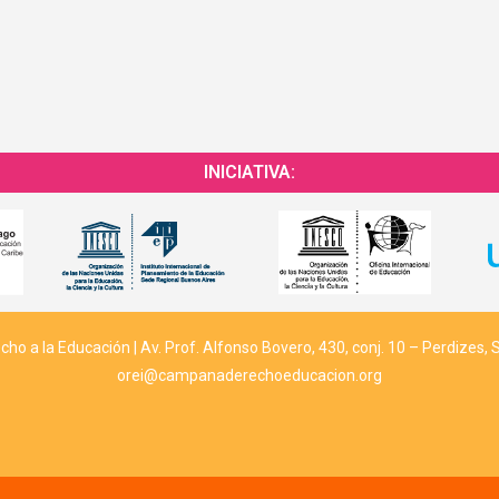
INICIATIVA:
o a la Educación | Av. Prof. Alfonso Bovero, 430, conj. 10 – Perdizes, 
orei@campanaderechoeducacion.org