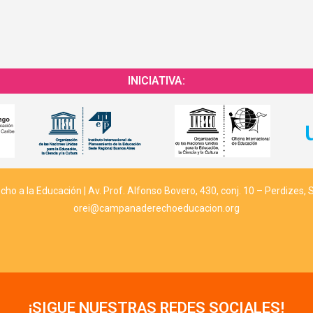
INICIATIVA:
o a la Educación | Av. Prof. Alfonso Bovero, 430, conj. 10 – Perdizes, 
orei@campanaderechoeducacion.org
¡SIGUE NUESTRAS REDES SOCIALES!